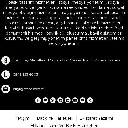
baskı tasarım hizmetleri , sosyal medya yönetimi , sosyal
medya post ve içerik hazırlama reels video hazırlama , sosyal
medya etkileşim hizmetleri , araç giydirme , kurumsal tasarım
hizmetleri , kartvizit , logo tasarımı , banner tasarımı , tabela
tasarımı , broşür tasarımı , afiş tasarımı , afiş baskı hizmetleri ,
kartvizit baskı hizmetleri , kurumsal kobi ve işletmelere özel
danışmanlı hizmeti , bayilik ağı oluşturma , bayilik sistemleri
kurulumu ve gelişmiş yönetim paneli cms hizmetleri , teknik
servis yönetimi
Ragıpbey Mahallesi 21.Orhan İlker Caddesi No : 115 Akhisar Manisa
0546 623 6003
bilgi@etem.com.tr
İletişim
Backlink Paketleri
E-Ticaret Yazılımı
El İlanı TasarımVe Baskı Hizmetleri